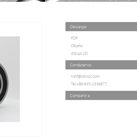
Descargar
PDF
Objeto
dibujo 2D
Contáctenos
nskf@sdrxzc.com
Tel:+86-635-2336677,
Compartir a