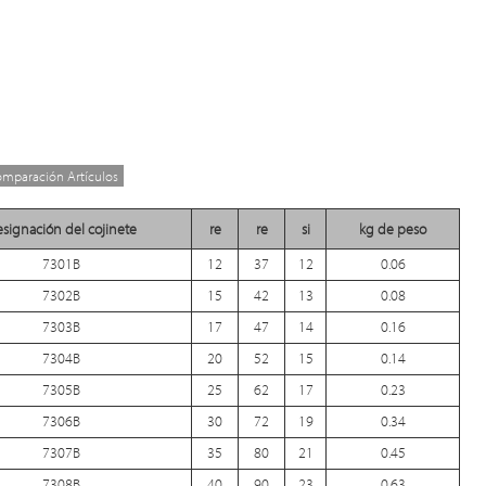
omparación Artículos
signación del cojinete
re
re
si
kg de peso
7301B
12
37
12
0.06
7302B
15
42
13
0.08
7303B
17
47
14
0.16
7304B
20
52
15
0.14
7305B
25
62
17
0.23
7306B
30
72
19
0.34
7307B
35
80
21
0.45
7308B
40
90
23
0.63