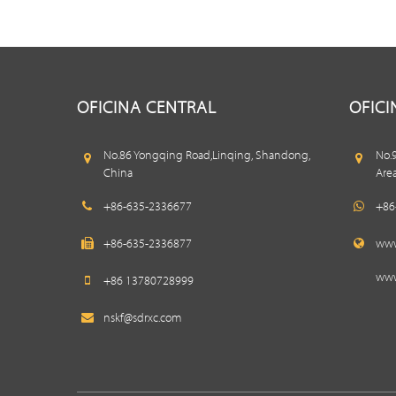
OFICINA CENTRAL
OFIC
No.86 Yongqing Road,Linqing, Shandong,
No.
China
Are
+86-635-2336677
+86
+86-635-2336877
www
www
+86 13780728999
nskf@sdrxc.com