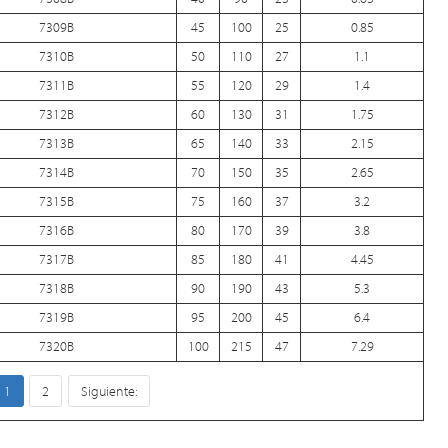
7309B
45
100
25
0.85
7310B
50
110
27
1.1
7311B
55
120
29
1.4
7312B
60
130
31
1.75
7313B
65
140
33
2.15
7314B
70
150
35
2.65
7315B
75
160
37
3.2
7316B
80
170
39
3.8
7317B
85
180
41
4.45
7318B
90
190
43
5.3
7319B
95
200
45
6.4
7320B
100
215
47
7.29
1
2
Siguiente: