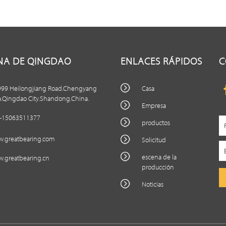
INA DE QINGDAO
ENLACES RÁPIDOS
C
999 Heilongjiang Road.Chengyang
Casa
a.Qingdao City.Shandong.China.
Empresa
-15063511377
productos
.greatbearing.com
Solicitud
escena de la
.greatbearing.cn
producción
Noticias