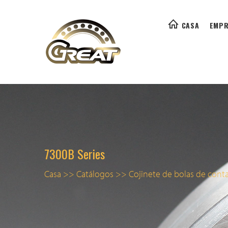
CASA
EMPR
7300B Series
Casa
>>
Catálogos
>>
Cojinete de bolas de cont