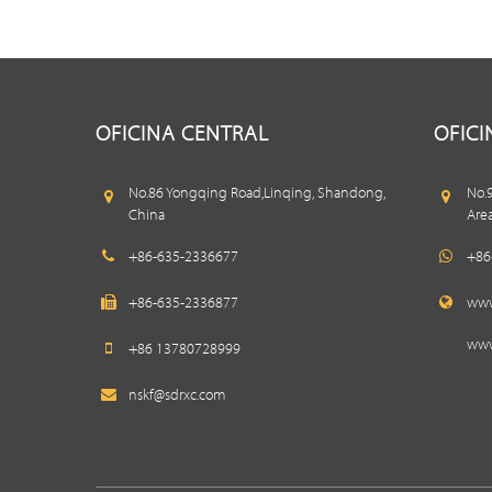
OFICINA CENTRAL
OFIC
No.86 Yongqing Road,Linqing, Shandong,
No.
China
Are
+86-635-2336677
+86
+86-635-2336877
www
www
+86 13780728999
nskf@sdrxc.com