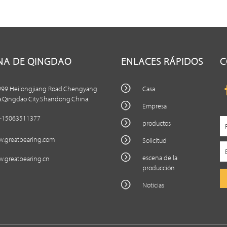
INA DE QINGDAO
ENLACES RÁPIDOS
C
999 Heilongjiang Road.Chengyang
Casa
a.Qingdao City.Shandong.China.
Empresa
-15063511377
productos
.greatbearing.com
Solicitud
escena de la
.greatbearing.cn
producción
Noticias