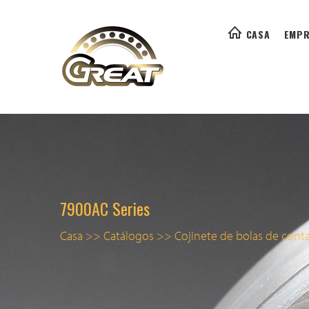
CASA
EMPR
7900AC Series
Casa
>>
Catálogos
>>
Cojinete de bolas de cont