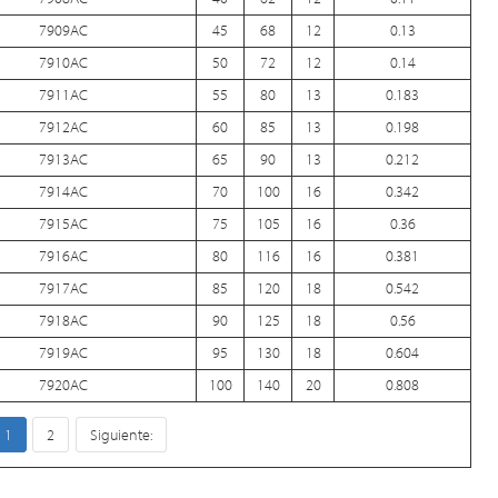
7909AC
45
68
12
0.13
7910AC
50
72
12
0.14
7911AC
55
80
13
0.183
7912AC
60
85
13
0.198
7913AC
65
90
13
0.212
7914AC
70
100
16
0.342
7915AC
75
105
16
0.36
7916AC
80
116
16
0.381
7917AC
85
120
18
0.542
7918AC
90
125
18
0.56
7919AC
95
130
18
0.604
7920AC
100
140
20
0.808
1
2
Siguiente: