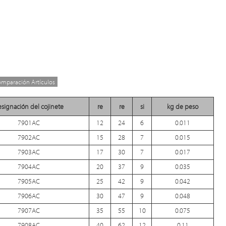
omparación Artículos
signación del cojinete
re
re
si
kg de peso
7901AC
12
24
6
0.011
7902AC
15
28
7
0.015
7903AC
17
30
7
0.017
7904AC
20
37
9
0.035
7905AC
25
42
9
0.042
7906AC
30
47
9
0.048
7907AC
35
55
10
0.075
7908AC
40
62
12
0.11