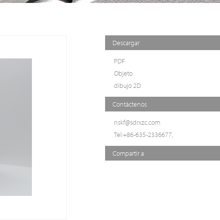
Descargar
PDF
Objeto
dibujo 2D
Contáctenos
nskf@sdrxzc.com
Tel:+86-635-2336677,
Compartir a