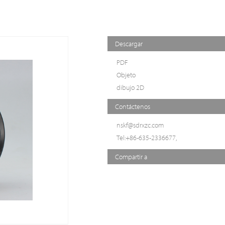
Descargar
PDF
Objeto
dibujo 2D
Contáctenos
nskf@sdrxzc.com
Tel:+86-635-2336677,
Compartir a